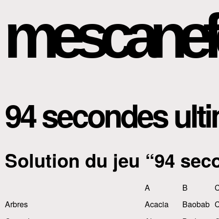
mescanef
94 secondes ult
Solution du jeu “94 sec
A
B
Arbres
Acacia
Baobab
C