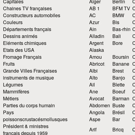
Capitales
Alger
Berlin
Chaines TV françaises
AB 1
BFM TV
C
Constructeurs automobiles
AC
BMW
C
Couleurs
Azur
Bis
Départements français
Ain
Bas-rhin
C
Dessins animés
Alladin
Bali
C
Eléments chimiques
Argent
Bore
C
Etats des USA
Alaska
C
Fromage Français
Amou
Boursin
C
Fruits
Abricot
Banane
C
Grande Villes Françaises
Albi
Brest
instruments de musique
Alto
Banjo
C
Légumes
Ail
Blette
Mammifères
Ane
Boeuf
C
Métiers
Avocat
Barman
Parties du corps humain
Abdomen
Buste
Pays
Angola
Brésil
poissons
crustacés
mollusques
Aspe
Bar
C
Président & ministres
Arif
Bricq
C
français depuis 1959