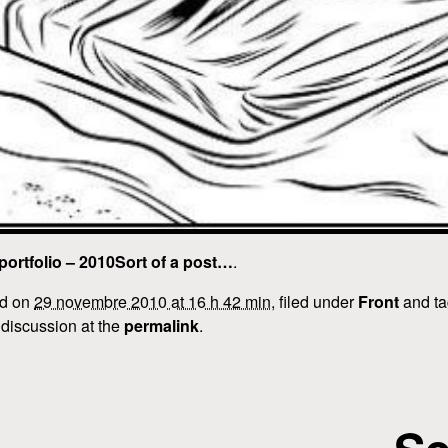
ortfolio – 2010Sort of a post…
.
ed on
29 novembre 2010 at 16 h 42 min
, filed under
Front
and t
 discussion at the
permalink
.