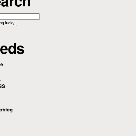
arch
eds
be
.
SS
oblog