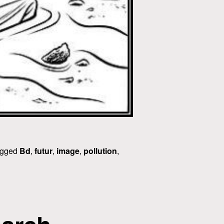
agged
Bd
,
futur
,
image
,
pollution
,