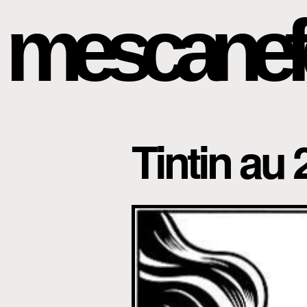
mescanef
Tintin au