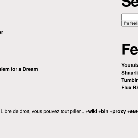
Se
er
Fe
Youtu
iem for a Dream
Shaarli
Tumblr
Flux R
 Libre de droit, vous pouvez tout piller... +
wiki
+
bin
+
proxy
+
aut