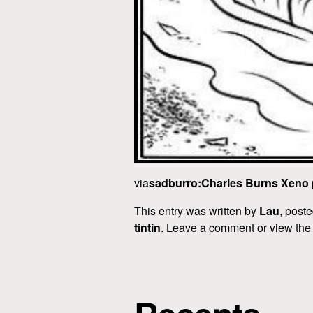
via
sadburro:Charles Burns Xeno p
This entry was written by
Lau
, post
tintin
. Leave a comment or view the