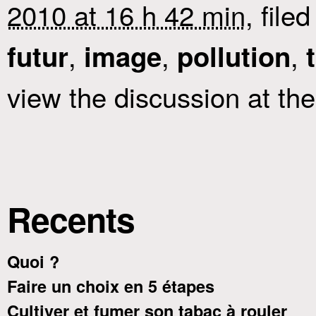
2010 at 16 h 42 min
, file
,
,
,
futur
image
pollution
view the discussion at th
Recents
Quoi ?
Faire un choix en 5 étapes
Cultiver et fumer son tabac à rouler