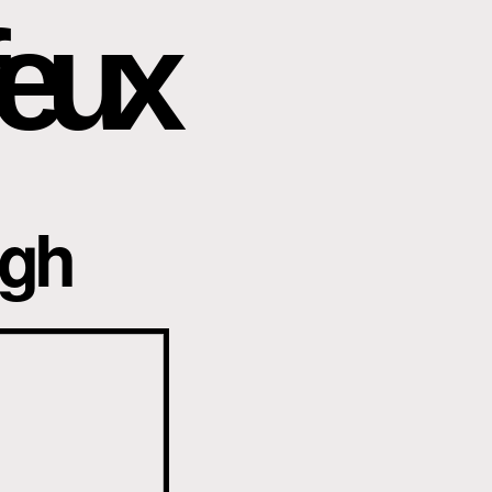
eux
igh