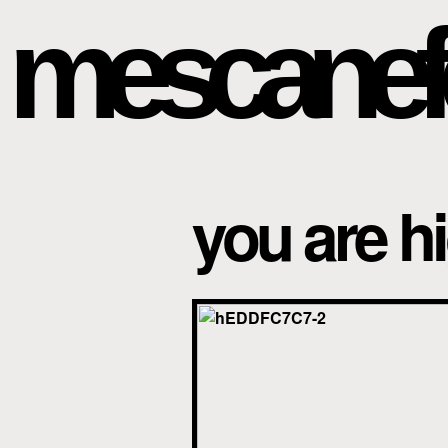
mescanef
you are h