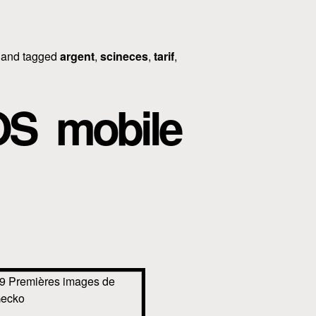
and tagged
argent
,
scineces
,
tarif
,
OS mobile