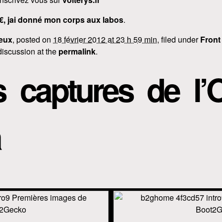
 €, jai donné mon corps aux labos
.
eux
, posted on
18 février 2012 at 23 h 59 min
, filed under
Front
discussion at the
permalink
.
s captures de l’
a