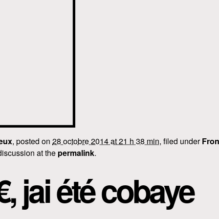
eux
, posted on
28 octobre 2014 at 21 h 38 min
, filed under
Fron
discussion at the
permalink
.
, jai été cobaye