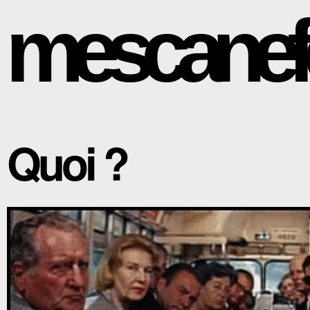
mescanef
Quoi ?