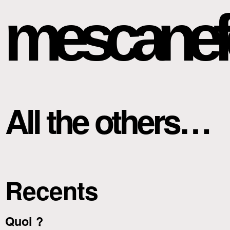
mescanef
All the others…
Recents
Quoi ?