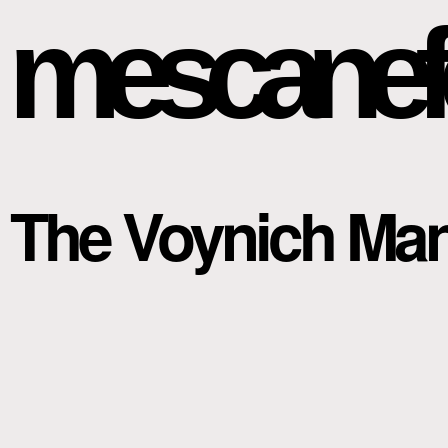
mescanef
The Voynich Man