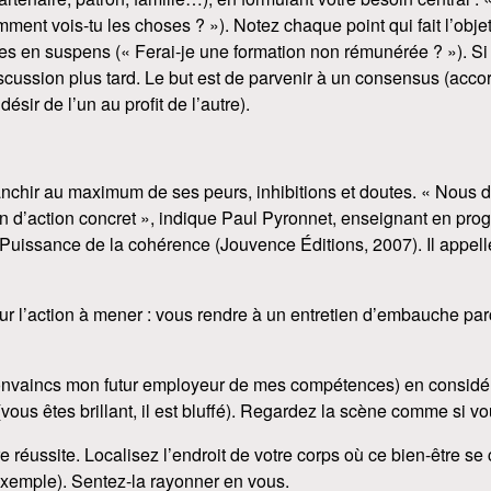
mment vois-tu les choses ? »). Notez chaque point qui fait l’ob
ées en suspens (« Ferai-je une formation non rémunérée ? »). Si l
iscussion plus tard. Le but est de parvenir à un consensus (acco
sir de l’un au profit de l’autre).
franchir au maximum de ses peurs, inhibitions et doutes. « Nous
lan d’action concret », indique Paul Pyronnet, enseignant en pr
Puissance de la cohérence (Jouvence Éditions, 2007). Il appell
ur l’action à mener : vous rendre à un entretien d’embauche pa
e convaincs mon futur employeur de mes compétences) en considé
vous êtes brillant, il est bluffé). Regardez la scène comme si vou
e réussite. Localisez l’endroit de votre corps où ce bien-être se
 exemple). Sentez-la rayonner en vous.