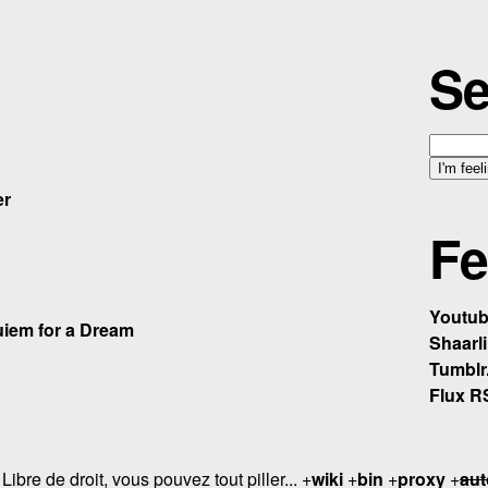
Se
er
Fe
Youtu
iem for a Dream
Shaarli
Tumblr
Flux R
 Libre de droit, vous pouvez tout piller... +
wiki
+
bin
+
proxy
+
aut