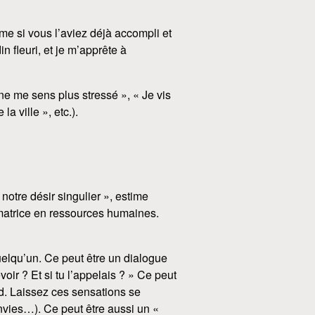
omme si vous l’aviez déjà accompli et
n fleuri, et je m’apprête à
ne me sens plus stressé », « Je vis
a ville », etc.).
 notre désir singulier », estime
rmatrice en ressources humaines.
uelqu’un. Ce peut être un dialogue
evoir ? Et si tu l’appelais ? » Ce peut
nd. Laissez ces sensations se
envies…). Ce peut être aussi un «