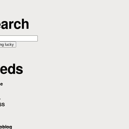
arch
eds
be
.
SS
oblog