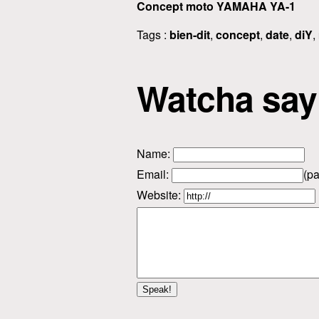
Concept moto YAMAHA YA-1
Tags :
bien-dit
,
concept
,
date
,
diY
,
Watcha say
Name
:
Email
:
(pa
Website: