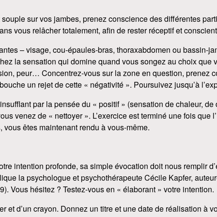
et souple sur vos jambes, prenez conscience des différentes par
s vous relâcher totalement, afin de rester réceptif et conscient
antes – visage, cou-épaules-bras, thoraxabdomen ou bassin-jam
erchez la sensation qui domine quand vous songez au choix que v
sion, peur… Concentrez-vous sur la zone en question, prenez co
bouche un rejet de cette « négativité ». Poursuivez jusqu’à l’exp
insufflant par la pensée du « positif » (sensation de chaleur, d
s venez de « nettoyer ». L’exercice est terminé une fois que l’
es, vous êtes maintenant rendu à vous-même.
tre intention profonde, sa simple évocation doit nous remplir d
xplique la psychologue et psychothérapeute Cécile Kapfer, auteur
). Vous hésitez ? Testez-vous en « élaborant » votre intention.
r et d’un crayon. Donnez un titre et une date de réalisation à vo