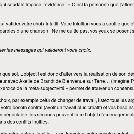
l, qui soudain impose l’évidence : « C’est la personne que j’atten
 valider votre choix intuitif. Votre intuition vous a soufflé que
aroles d’une chanson : Ne me quitte pas, vos yeux se posent sur
ter les messages qui valideront votre choix.
e que soi. L’objectif est donc d’aller vers la réalisation de son d
teur avec Axelle de Brandt de Bienvenue sur Terre… (Imagine Pub
exercice de la méta-subjectivité » permet de trouver un consensu
hoix, par exemple celui de changer de travail, listez tous les arg
e votre besoin central (avoir un travail plus créatif) et vos besoi
n négociable, les seconds peuvent faire l’objet d’aménagements.
 des conflits inutiles.
artenaire, patron, famille…), en formulant votre besoin central : 