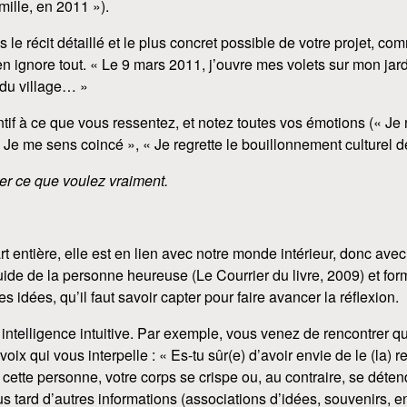
ille, en 2011 »).
s le récit détaillé et le plus concret possible de votre projet, c
en ignore tout. « Le 9 mars 2011, j’ouvre mes volets sur mon jardi
du village… »
ntif à ce que vous ressentez, et notez toutes vos émotions (« Je 
Je me sens coincé », « Je regrette le bouillonnement culturel de l
r ce que voulez vraiment.
art entière, elle est en lien avec notre monde intérieur, donc avec
de de la personne heureuse (Le Courrier du livre, 2009) et fo
 idées, qu’il faut savoir capter pour faire avancer la réflexion.
intelligence intuitive. Par exemple, vous venez de rencontrer q
voix qui vous interpelle : « Es-tu sûr(e) d’avoir envie de le (la) r
 cette personne, votre corps se crispe ou, au contraire, se déte
us tard d’autres informations (associations d’idées, souvenirs, 