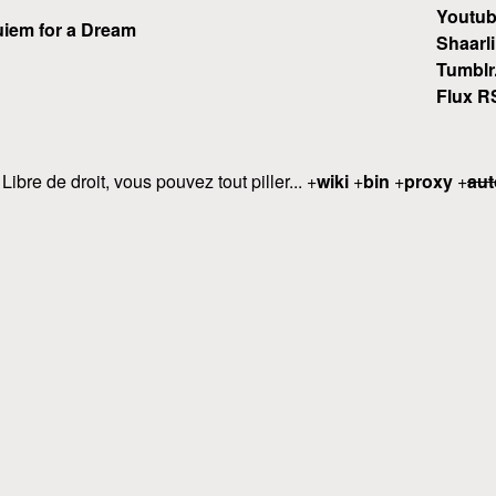
Youtu
iem for a Dream
Shaarli
Tumblr
Flux R
 Libre de droit, vous pouvez tout piller... +
wiki
+
bin
+
proxy
+
aut