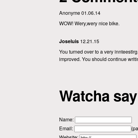
Anonyme 01.06.14
WOW! Wery,wery nice bike.
Joseluis
12.21.15
You turned over to a very innteestirg,
improved. You should continue writin
Watcha say
Name
:
Email
:
(pa
Website: