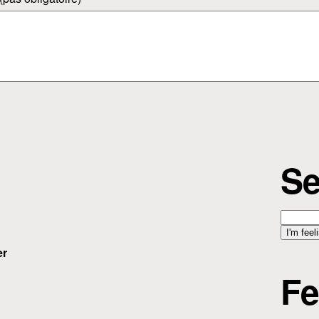
Se
er
Fe