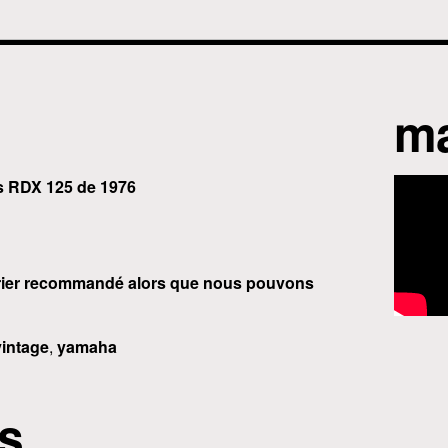
ma
’s RDX 125 de 1976
urrier recommandé alors que nous pouvons
vintage
,
yamaha
s