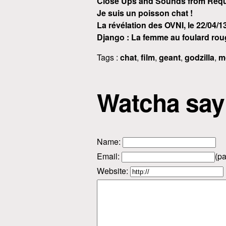
Close Ups and Sounds from Requ
Je suis un poisson chat !
La révélation des OVNI, le 22/04/1
Django : La femme au foulard rou
Tags :
chat
,
film
,
geant
,
godzilla
,
m
Watcha say
Name
:
Email
:
(pa
Website: