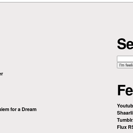
Se
er
Fe
Youtu
iem for a Dream
Shaarli
Tumblr
Flux R