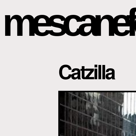
mescanef
Catzilla