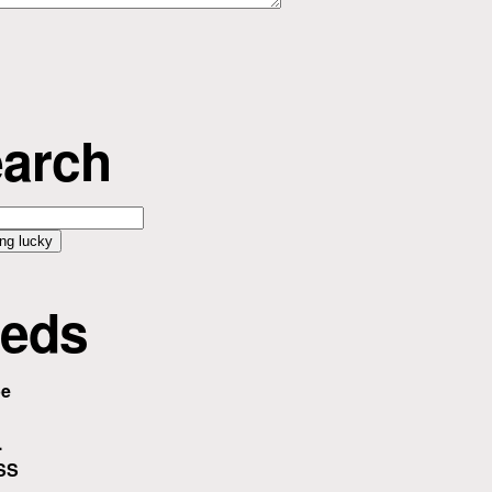
arch
eds
be
.
SS