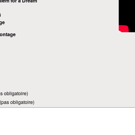
iem for a Dream
3
ge
ontage
s obligatoire)
(pas obligatoire)