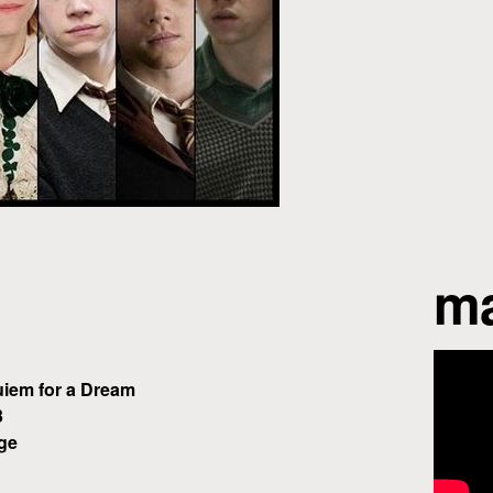
ma
iem for a Dream
3
ge