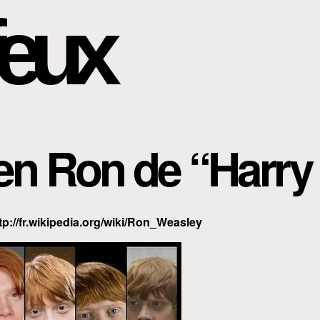
eux
 bien Ron de “Harry
tp://fr.wikipedia.org/wiki/Ron_Weasley