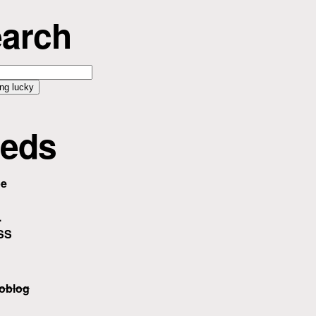
arch
eds
be
.
SS
oblog