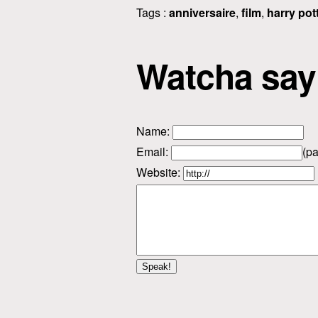
Tags :
anniversaire
,
film
,
harry pot
Watcha say
Name
:
Email
:
(pa
Website: