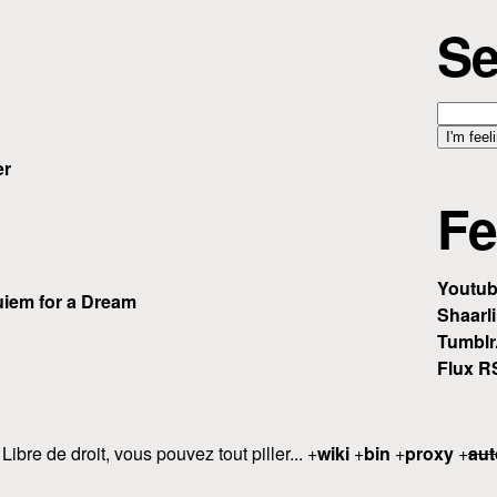
Se
er
Fe
Youtu
iem for a Dream
Shaarli
Tumblr
Flux R
 Libre de droit, vous pouvez tout piller... +
wiki
+
bin
+
proxy
+
aut