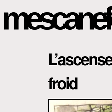
mescanef
L’ascense
froid