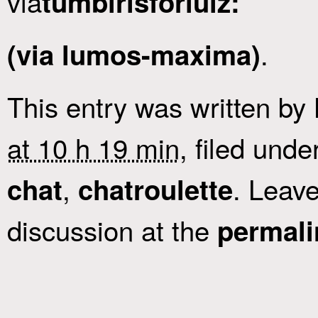
via
tumblrisforlulz:
.
(via lumos-maxima)
This entry was written by
at 10 h 19 min
, filed unde
,
. Leav
chat
chatroulette
discussion at the
permali