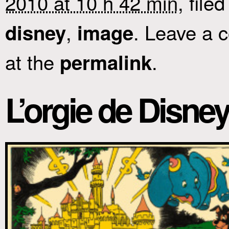
2010 at 10 h 42 min
, file
,
. Leave a 
disney
image
at the
.
permalink
L’orgie de Disn