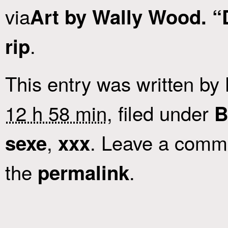
via
Art by Wally Wood. “
.
rip
This entry was written by
12 h 58 min
, filed under
B
,
. Leave a comme
sexe
xxx
the
.
permalink