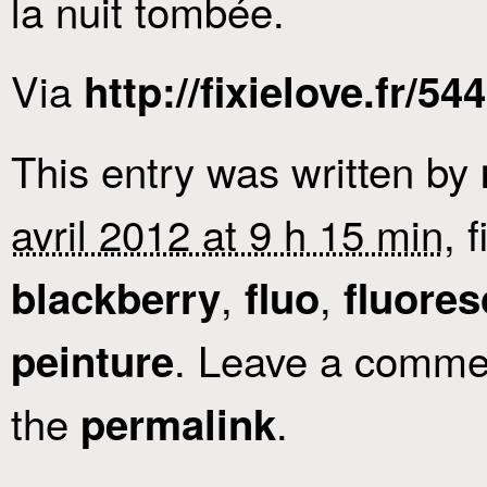
la nuit tombée.
Via
http://fixielove.fr/54
This entry was written by
avril 2012 at 9 h 15 min
, 
,
,
blackberry
fluo
fluores
. Leave a commen
peinture
the
.
permalink