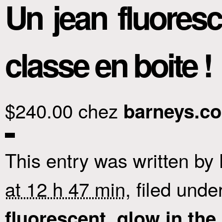
Un jean fluoresc
classe en boite !
$240.00 chez
barneys.c
This entry was written by
at 12 h 47 min
, filed unde
,
fluorescent
glow in the