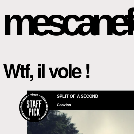
mescanef
Wtf, il vole !