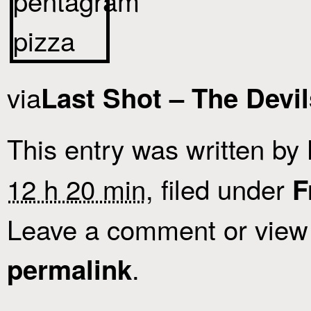
via
Last Shot – The Devi
This entry was written by
12 h 20 min
, filed under
F
Leave a comment or view 
.
permalink