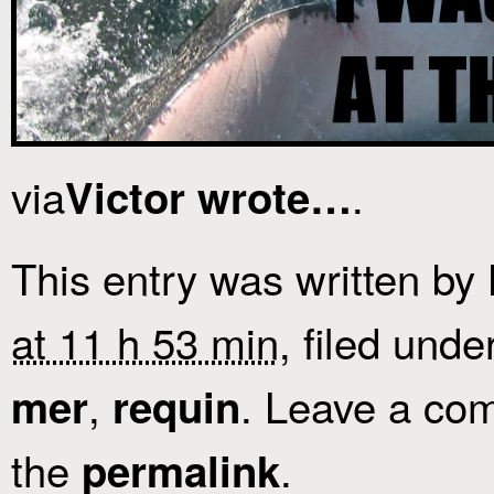
via
.
Victor wrote…
This entry was written by
at 11 h 53 min
, filed unde
,
. Leave a com
mer
requin
the
.
permalink