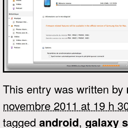
This entry was written by
novembre 2011 at 19 h 3
tagged
,
android
galaxy 