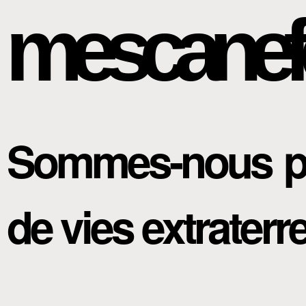
mescanef
Sommes-nous prê
de vies extraterr