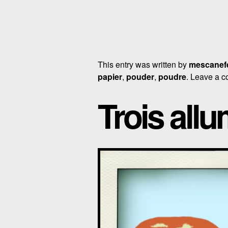
This entry was written by
mescanef
papier
,
pouder
,
poudre
. Leave a c
Trois allu