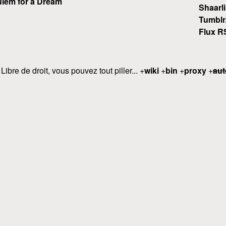
iem for a Dream
Shaarli
Tumblr
Flux R
 Libre de droit, vous pouvez tout piller... +
wiki
+
bin
+
proxy
+
aut