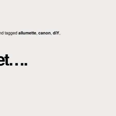
nd tagged
allumette
,
canon
,
diY
,
 et….