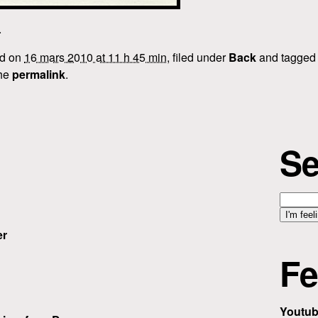
.
ed on
16 mars 2010 at 11 h 45 min
, filed under
Back
and tagge
the
permalink
.
Se
er
Fe
Youtu