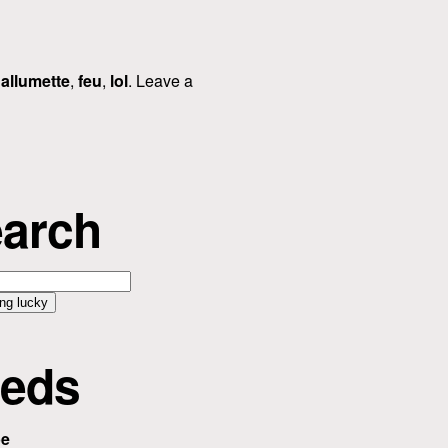
d
allumette
,
feu
,
lol
. Leave a
arch
eds
be