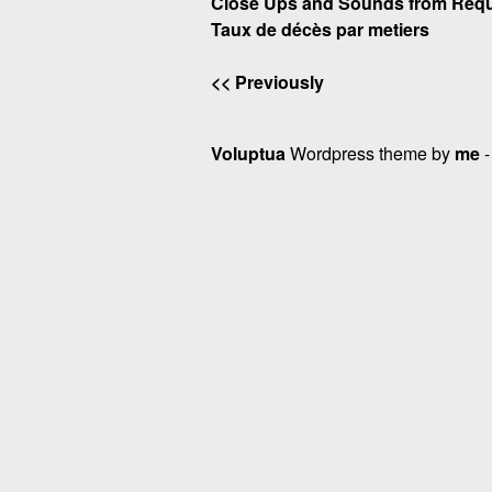
Close Ups and Sounds from Requ
Taux de décès par metiers
<< Previously
Voluptua
Wordpress theme by
me
-