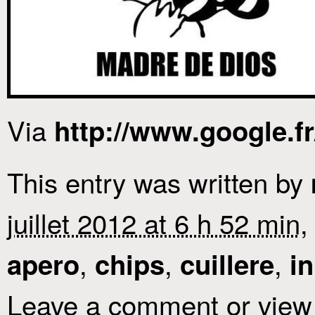
Via
http://www.google.f
This entry was written by
juillet 2012 at 6 h 52 min
,
,
,
,
apero
chips
cuillere
i
Leave a comment or view 