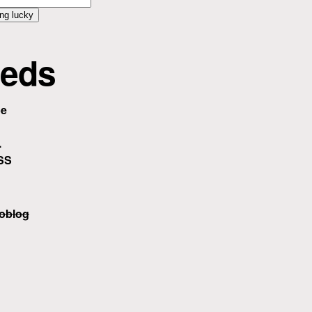
eds
be
.
SS
oblog