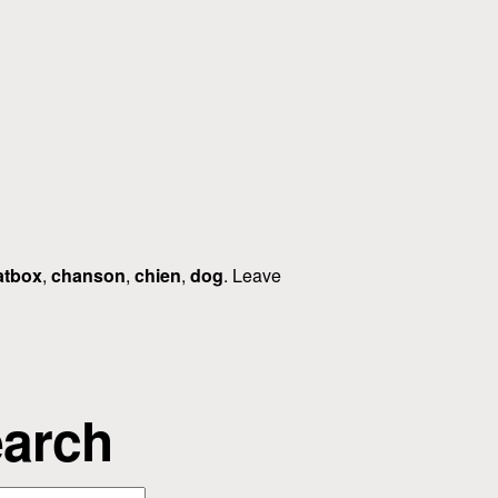
atbox
,
chanson
,
chien
,
dog
. Leave
arch