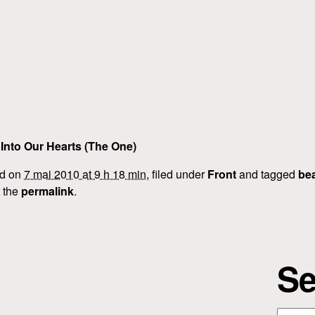
nto Our Hearts (The One)
ed on
7 mai 2010 at 9 h 18 min
, filed under
Front
and tagged
be
t the
permalink
.
Se