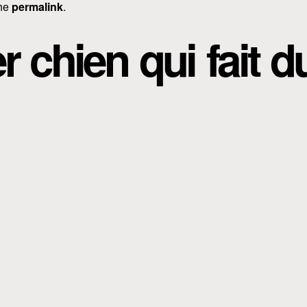
the
permalink
.
r chien qui fait d