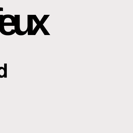
eux
d