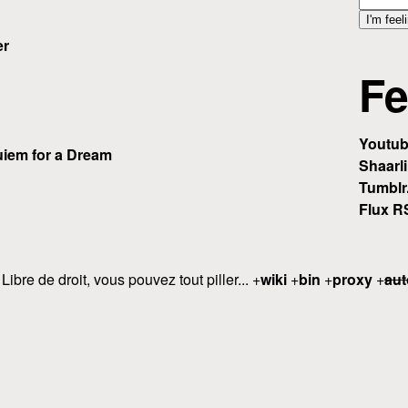
er
Fe
Youtu
iem for a Dream
Shaarli
Tumblr
Flux R
 Libre de droit, vous pouvez tout piller... +
wiki
+
bin
+
proxy
+
aut