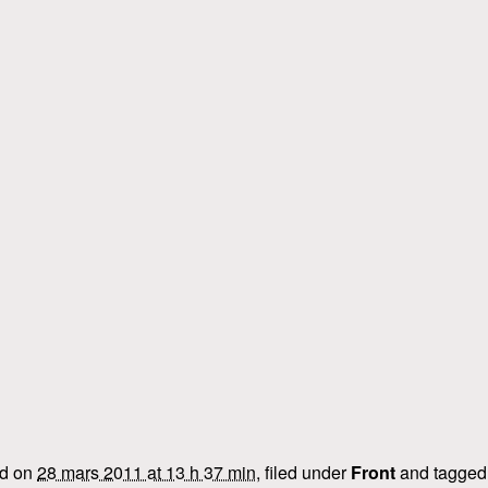
ed on
28 mars 2011 at 13 h 37 min
, filed under
Front
and tagge