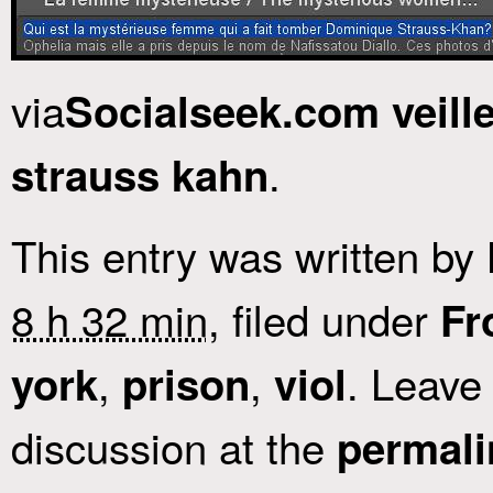
via
Socialseek.com veill
.
strauss kahn
This entry was written by
8 h 32 min
, filed under
Fr
,
,
. Leave
york
prison
viol
discussion at the
permali