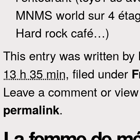
MNMS world sur 4 étage
Hard rock café…)
This entry was written by
13 h 35 min
, filed under
F
Leave a comment or view 
.
permalink
La femme de mé