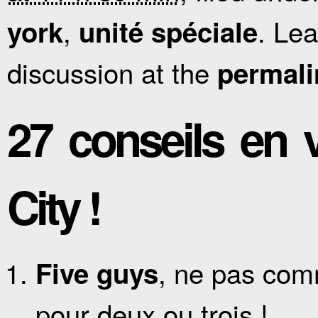
,
. Le
york
unité spéciale
discussion at the
permali
27 conseils en 
City !
, ne pas comm
Five guys
pour deux ou trois !