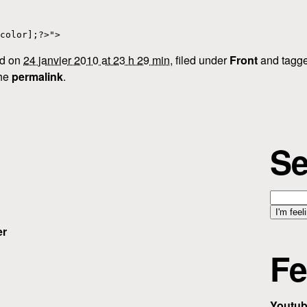
color];?>">
ed on
24 janvier 2010 at 23 h 29 min
, filed under
Front
and tagg
the
permalink
.
Se
er
Fe
Youtu