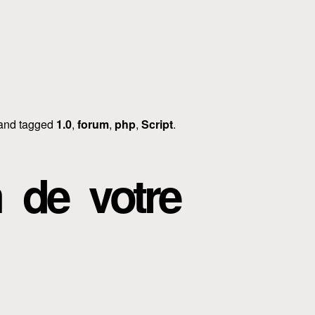
and tagged
1.0
,
forum
,
php
,
Script
.
m de votre