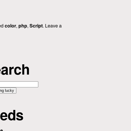
ed
color
,
php
,
Script
. Leave a
arch
eds
be