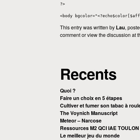
?>
<body bgcolor="<?echo$color[$aff
This entry was written by
Lau
, post
comment or view the discussion at 
Recents
Quoi ?
Faire un choix en 5 étapes
Cultiver et fumer son tabac à roul
The Voynich Manuscript
Meteor – Narcose
Ressources M2 QCI IAE TOULON
Le meilleur jeu du monde