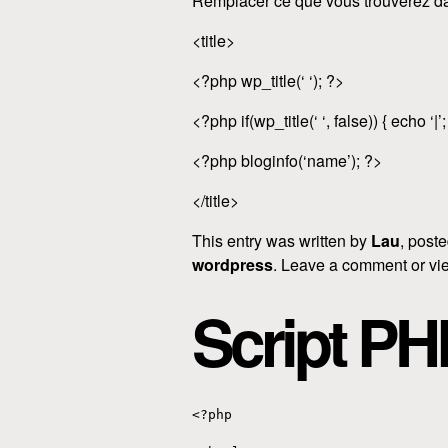
Remplacer ce que vous trouverez d
<title>
<?php wp_title(‘ ‘); ?>
<?php if(wp_title(‘ ‘, false)) { echo ‘|’;
<?php bloginfo(‘name’); ?>
</title>
This entry was written by
Lau
, post
wordpress
. Leave a comment or vie
Script PH
<?php