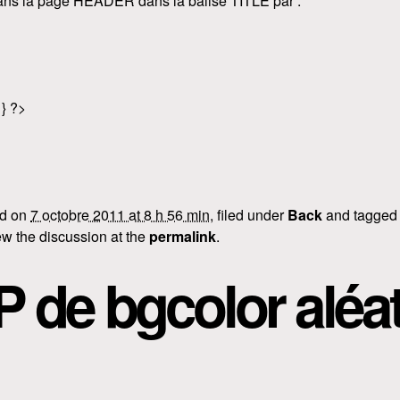
ans la page HEADER dans la balise TITLE par :
 } ?>
ed on
7 octobre 2011 at 8 h 56 min
, filed under
Back
and tagge
w the discussion at the
permalink
.
P de bgcolor aléat