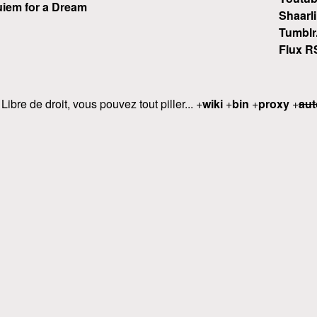
iem for a Dream
Shaarli
Tumblr
Flux R
 Libre de droit, vous pouvez tout piller... +
wiki
+
bin
+
proxy
+
aut