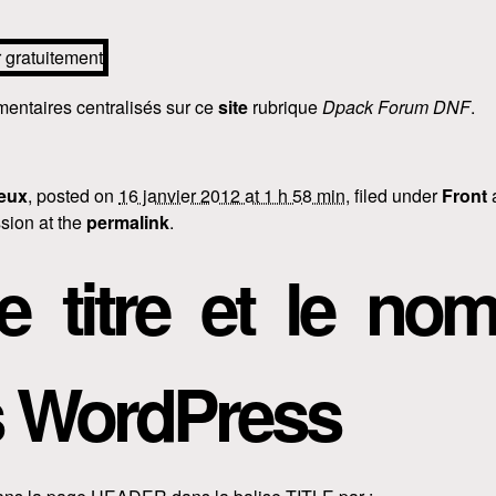
entaires centralisés sur ce
site
rubrique
Dpack Forum DNF
.
eux
, posted on
16 janvier 2012 at 1 h 58 min
, filed under
Front
sion at the
permalink
.
le titre et le no
s WordPress