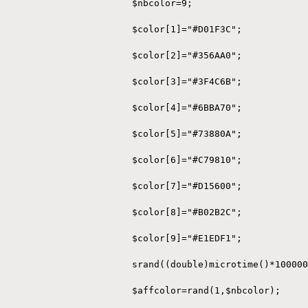
$nbcolor=9;
$color[1]="#D01F3C";
$color[2]="#356AA0";
$color[3]="#3F4C6B";
$color[4]="#6BBA70";
$color[5]="#73880A";
$color[6]="#C79810";
$color[7]="#D15600";
$color[8]="#B02B2C";
$color[9]="#E1EDF1";
srand((double)microtime()*100000
$affcolor=rand(1,$nbcolor);