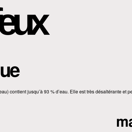
eux
que
u) contient jusqu’à 93 % d’eau. Elle est très désaltérante et p
ma