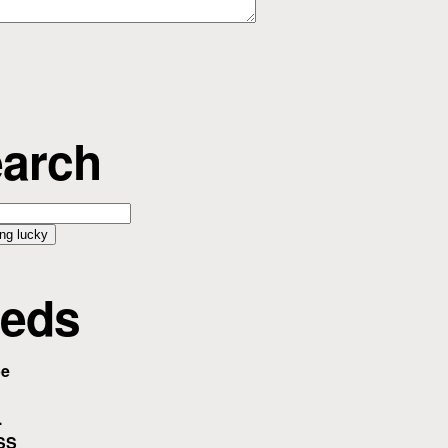
arch
eds
be
.
SS