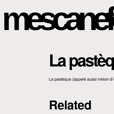
mescanef
La pastè
La pastèque (appelé aussi melon d’ea
Related