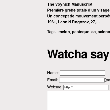
The Voynich Manuscript
Première greffe totale d’un visag
Un concept de mouvement perpét
1961, Leonid Rogozov, 27,…
Tags :
melon
,
pasteque
,
sa
,
scien
Watcha say
Name
:
Email
:
(pa
Website: