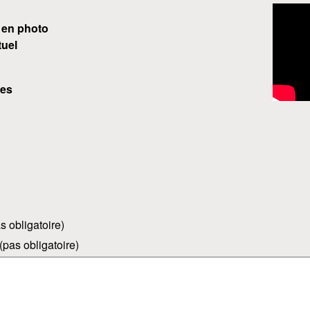
e en photo
uel
ces
s obligatoire)
(pas obligatoire)