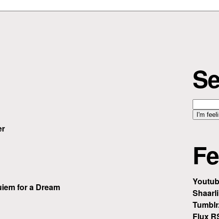
Se
er
Fe
Youtu
iem for a Dream
Shaarli
Tumblr
Flux R