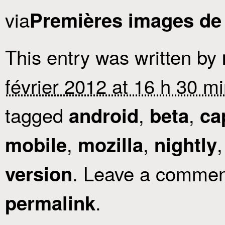
via
Premières images d
This entry was written by
février 2012 at 16 h 30 m
tagged
,
,
android
beta
ca
,
,
mobile
mozilla
nightly
. Leave a comment
version
.
permalink