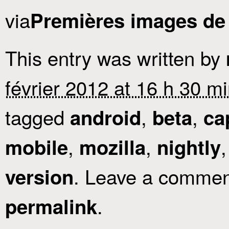
via
Premières images d
This entry was written by
février 2012 at 16 h 30 m
tagged
,
,
android
beta
ca
,
,
mobile
mozilla
nightly
. Leave a comment
version
.
permalink