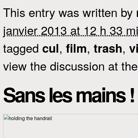
This entry was written by
janvier 2013 at 12 h 33 m
tagged
,
,
,
cul
film
trash
v
view the discussion at th
Sans les mains !