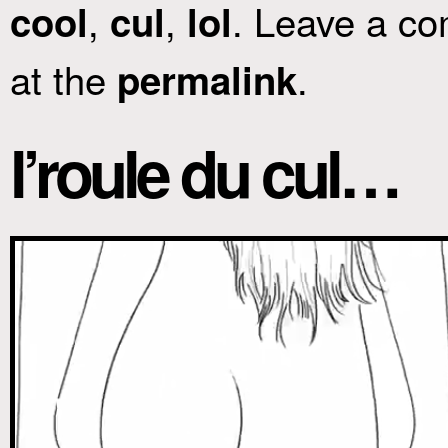
,
,
. Leave a co
cool
cul
lol
at the
.
permalink
l’roule du cul…