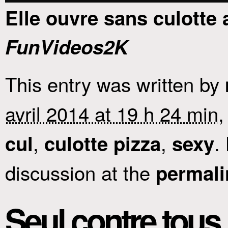
Elle ouvre sans culotte 
FunVideos2K
This entry was written by
avril 2014 at 19 h 24 min
,
,
,
.
cul
culotte pizza
sexy
discussion at the
permali
Seul contre to