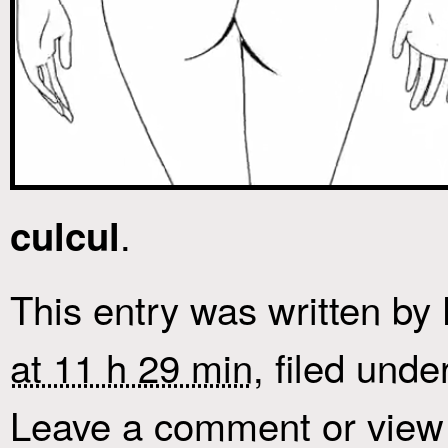
.
culcul
This entry was written by
at 11 h 29 min
, filed unde
Leave a comment or view 