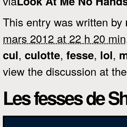
via
Look At Me No Hands 
This entry was written by
mars 2012 at 22 h 20 min
,
,
,
,
cul
culotte
fesse
lol
m
view the discussion at th
Les fesses de S