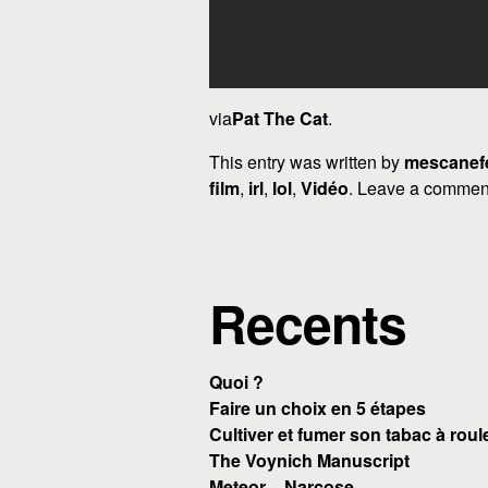
via
Pat The Cat
.
This entry was written by
mescanef
film
,
irl
,
lol
,
Vidéo
. Leave a comment
Recents
Quoi ?
Faire un choix en 5 étapes
Cultiver et fumer son tabac à roul
The Voynich Manuscript
Meteor – Narcose