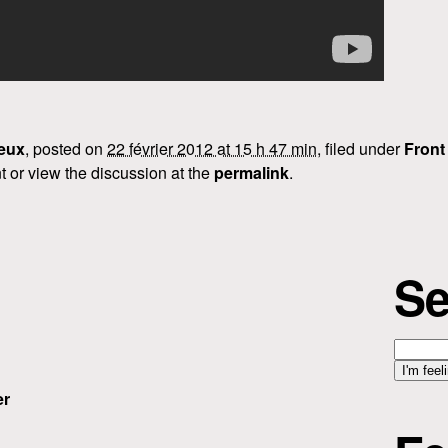
eux
, posted on
22 février 2012 at 15 h 47 min
, filed under
Front
 or view the discussion at the
permalink
.
Se
er