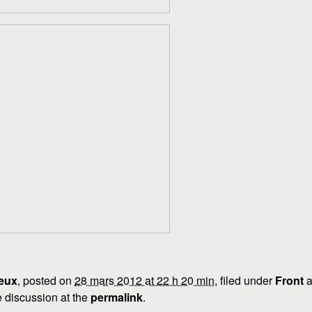
eux
, posted on
28 mars 2012 at 22 h 20 min
, filed under
Front
a
 discussion at the
permalink
.