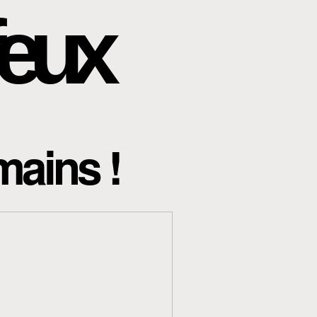
eux
mains !