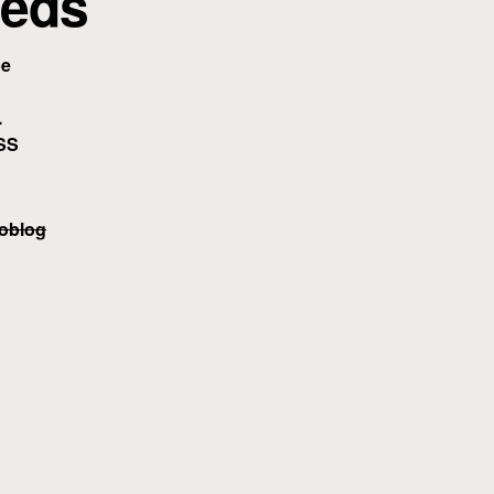
eds
be
.
SS
oblog