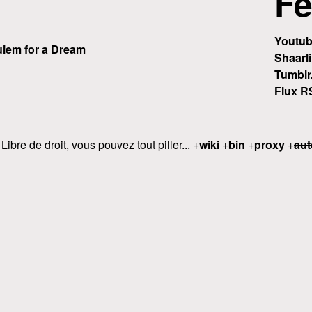
Fe
Youtu
iem for a Dream
Shaarli
Tumblr
Flux R
 Libre de droit, vous pouvez tout piller... +
wiki
+
bin
+
proxy
+
aut