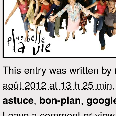
This entry was written by
août 2012 at 13 h 25 min
,
,
astuce
bon-plan
googl
Leave a comment or view 