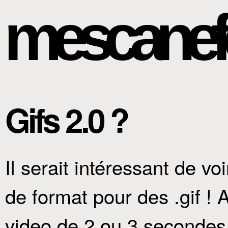
mescanef
Gifs 2.0 ?
Il serait intéressant de 
de format pour des .gif ! 
video de 2 ou 3 secondes q