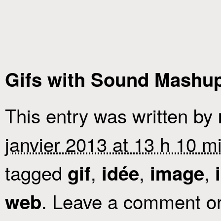
Gifs with Sound Mashu
This entry was written by
janvier 2013 at 13 h 10 m
tagged
,
,
,
gif
idée
image
. Leave a comment or
web