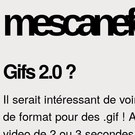
mescanef
Gifs 2.0 ?
Il serait intéressant de 
de format pour des .gif ! 
video de 2 ou 3 secondes q