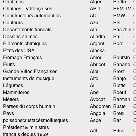
Capitales
Alger
Berlin
Chaines TV françaises
AB 1
BFM TV
C
Constructeurs automobiles
AC
BMW
C
Couleurs
Azur
Bis
Départements français
Ain
Bas-rhin
C
Dessins animés
Alladin
Bali
C
Eléments chimiques
Argent
Bore
C
Etats des USA
Alaska
C
Fromage Français
Amou
Boursin
C
Fruits
Abricot
Banane
C
Grande Villes Françaises
Albi
Brest
instruments de musique
Alto
Banjo
C
Légumes
Ail
Blette
Mammifères
Ane
Boeuf
C
Métiers
Avocat
Barman
Parties du corps humain
Abdomen
Buste
Pays
Angola
Brésil
poissons
crustacés
mollusques
Aspe
Bar
C
Président & ministres
Arif
Bricq
C
français depuis 1959