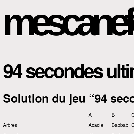
mescanef
94 secondes ult
Solution du jeu “94 sec
A
B
Arbres
Acacia
Baobab
C