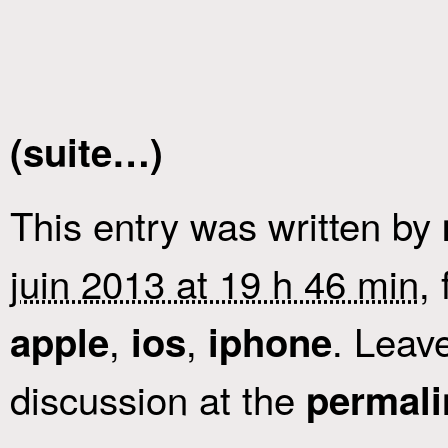
(suite…)
This entry was written by
juin 2013 at 19 h 46 min
,
,
,
. Leav
apple
ios
iphone
discussion at the
permali