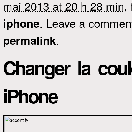
mai 2013 at 20 h 28 min
,
. Leave a comment 
iphone
.
permalink
Changer la cou
iPhone