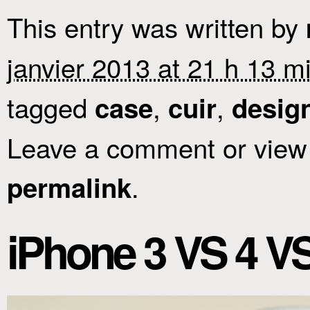
This entry was written by
janvier 2013 at 21 h 13 m
tagged
,
,
case
cuir
desig
Leave a comment or view 
.
permalink
iPhone 3 VS 4 VS