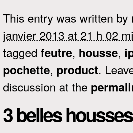
This entry was written by
janvier 2013 at 21 h 02 m
tagged
,
,
feutre
housse
i
,
. Leav
pochette
product
discussion at the
permali
3 belles housses