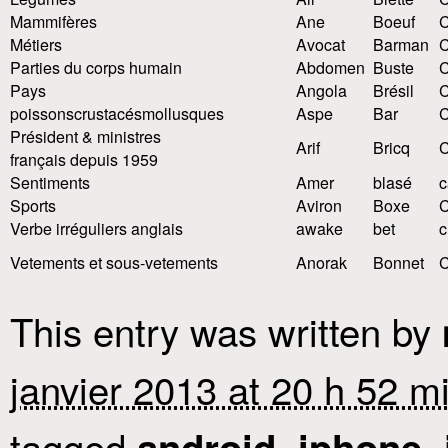
Mammifères
Ane
Boeuf
C
Métiers
Avocat
Barman
Parties du corps humain
Abdomen
Buste
Pays
Angola
Brésil
poissons
crustacés
mollusques
Aspe
Bar
C
Président & ministres
Arif
Bricq
C
français depuis 1959
Sentiments
Amer
blasé
c
Sports
Aviron
Boxe
C
Verbe irréguliers anglais
awake
bet
c
Vetements et sous-vetements
Anorak
Bonnet
C
This entry was written by
janvier 2013 at 20 h 52 m
tagged
,
,
android
iphone