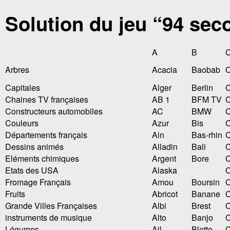
Solution du jeu “94 sec
A
B
Arbres
Acacia
Baobab
C
Capitales
Alger
Berlin
Chaines TV françaises
AB 1
BFM TV
C
Constructeurs automobiles
AC
BMW
C
Couleurs
Azur
Bis
Départements français
Ain
Bas-rhin
C
Dessins animés
Alladin
Bali
C
Eléments chimiques
Argent
Bore
C
Etats des USA
Alaska
C
Fromage Français
Amou
Boursin
C
Fruits
Abricot
Banane
C
Grande Villes Françaises
Albi
Brest
instruments de musique
Alto
Banjo
C
Légumes
Ail
Blette