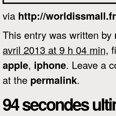
via
http://worldissmall.f
This entry was written by
avril 2013 at 9 h 04 min
, 
,
. Leave a 
apple
iphone
at the
.
permalink
94 secondes ult