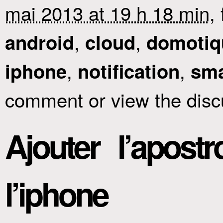
mai 2013 at 19 h 18 min
,
,
,
android
cloud
domotiq
,
,
iphone
notification
sm
comment or view the disc
Ajouter l’apost
l’iphone