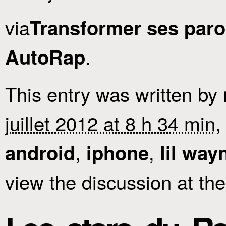
via
Transformer ses paro
.
AutoRap
This entry was written by
juillet 2012 at 8 h 34 min
,
,
,
android
iphone
lil way
view the discussion at th