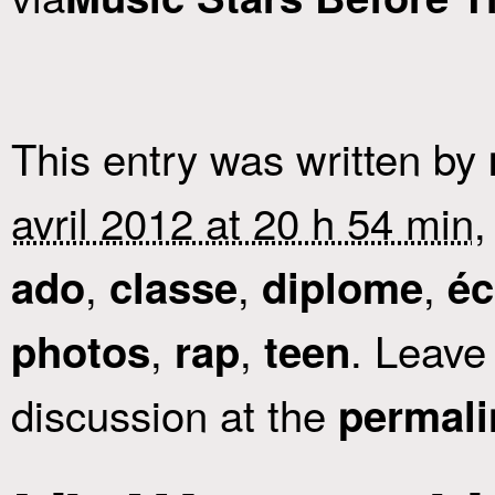
This entry was written by
avril 2012 at 20 h 54 min
,
,
,
,
ado
classe
diplome
éc
,
,
. Leave
photos
rap
teen
discussion at the
permali