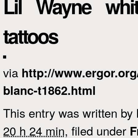
Lil Wayne whi
tattoos
via
http://www.ergor.org
blanc-t1862.html
This entry was written by
20 h 24 min
, filed under
F