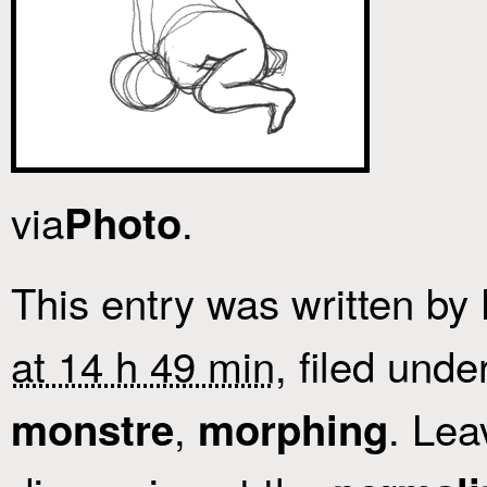
via
.
Photo
This entry was written by
at 14 h 49 min
, filed unde
,
. Lea
monstre
morphing