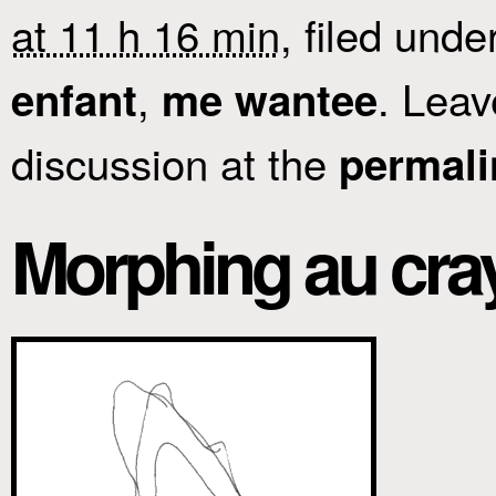
at 11 h 16 min
, filed unde
,
. Lea
enfant
me wantee
discussion at the
permali
Morphing au cr