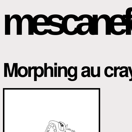
mescanef
Morphing au cr