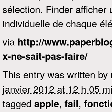
sélection. Finder afficher u
individuelle de chaque él
via
http://www.paperblo
x-ne-sait-pas-faire/
This entry was written by
janvier 2012 at 12 h 05 m
tagged
,
,
apple
fail
fonct