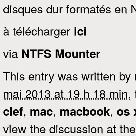
disques dur formatés en 
à télécharger
ici
via
NTFS Mounter
This entry was written by
mai 2013 at 19 h 18 min
,
,
,
,
clef
mac
macbook
os 
view the discussion at th