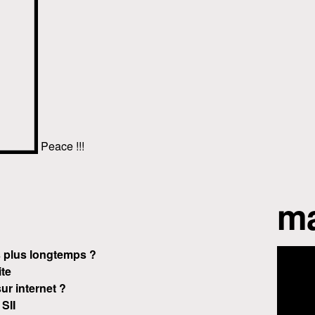
Peace !!!
ma
 plus longtemps ?
ite
r internet ?
SII