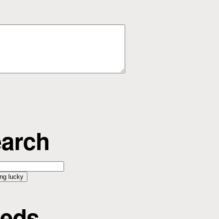
arch
eds