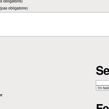
s obligatoire)
(pas obligatoire)
Se
er
Fe