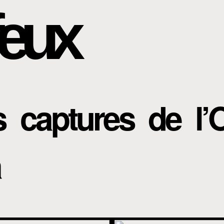
eux
s captures de l’
a