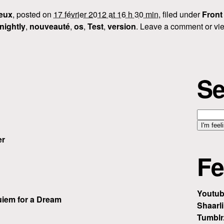
eux
, posted on
17 février 2012 at 16 h 30 min
, filed under
Front
nightly
,
nouveauté
,
os
,
Test
,
version
. Leave a comment or vie
Se
er
Fe
Youtu
iem for a Dream
Shaarli
Tumblr