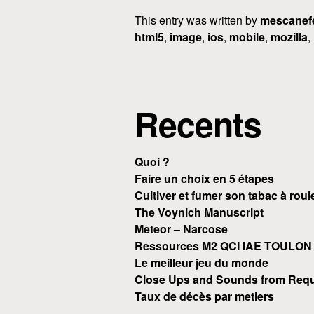
This entry was written by
mescanef
html5
,
image
,
ios
,
mobile
,
mozilla
,
Recents
Quoi ?
Faire un choix en 5 étapes
Cultiver et fumer son tabac à roul
The Voynich Manuscript
Meteor – Narcose
Ressources M2 QCI IAE TOULON
Le meilleur jeu du monde
Close Ups and Sounds from Requ
Taux de décès par metiers