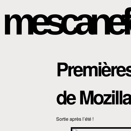
mescanef
Première
de Mozill
Sortie après l’été !