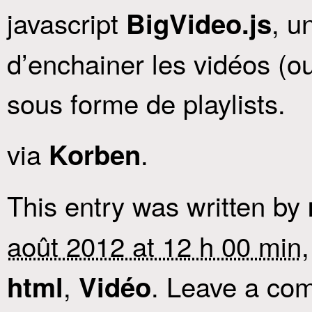
javascript
, u
BigVideo.js
d’enchainer les vidéos (ou
sous forme de playlists.
via
.
Korben
This entry was written by
août 2012 at 12 h 00 min
,
. Leave a com
html
Vidéo