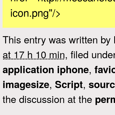
icon.png"/>
This entry was written by
at 17 h 10 min
, filed unde
,
application iphone
favi
,
,
imagesize
Script
sour
the discussion at the
per