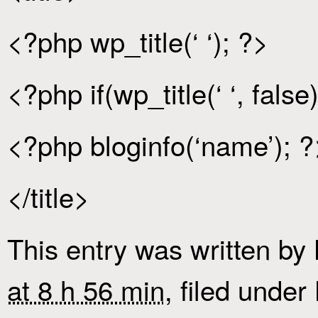
<?php wp_title(‘ ‘); ?>
<?php if(wp_title(‘ ‘, false)
<?php bloginfo(‘name’); ?
</title>
This entry was written by
at 8 h 56 min
, filed under