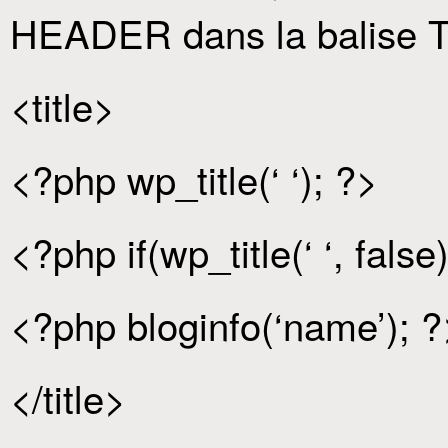
HEADER dans la balise T
<title>
<?php wp_title(‘ ‘); ?>
<?php if(wp_title(‘ ‘, false)
<?php bloginfo(‘name’); ?
</title>