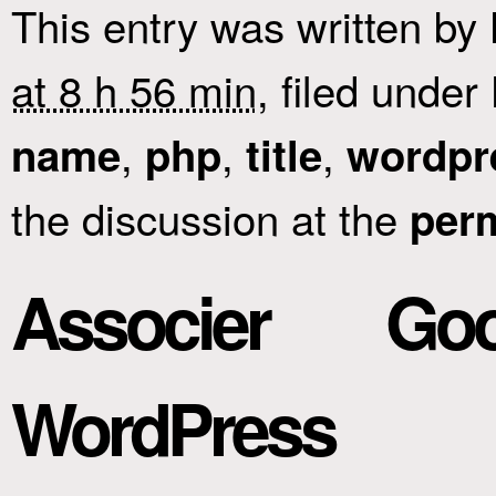
This entry was written by
at 8 h 56 min
, filed under
,
,
,
name
php
title
wordpr
the discussion at the
per
Associer G
WordPress