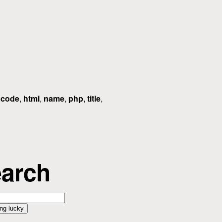
d
code
,
html
,
name
,
php
,
title
,
arch