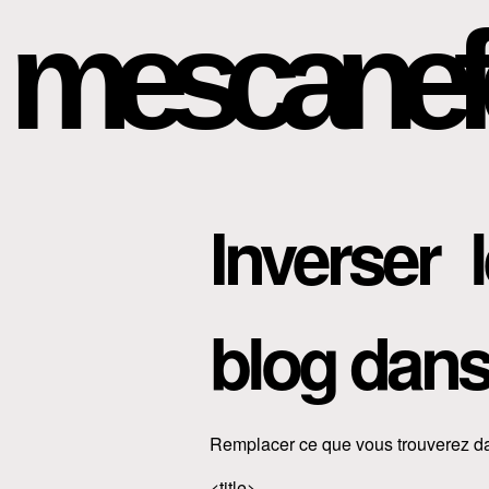
mescanef
Inverser 
blog dan
Remplacer ce que vous trouverez d
<title>