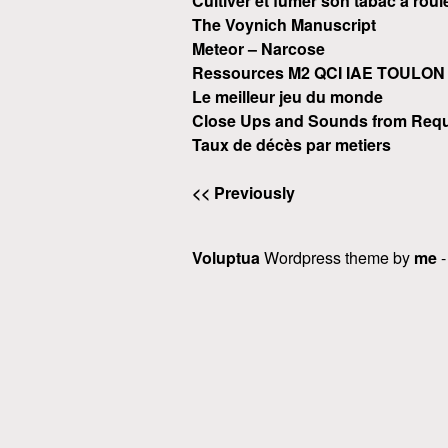
Cultiver et fumer son tabac à roul
The Voynich Manuscript
Meteor – Narcose
Ressources M2 QCI IAE TOULON
Le meilleur jeu du monde
Close Ups and Sounds from Requ
Taux de décès par metiers
<< Previously
Voluptua
Wordpress theme by
me
-