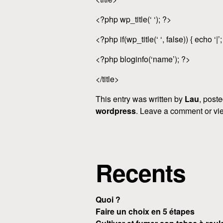
<?php wp_title(‘ ‘); ?>
<?php if(wp_title(‘ ‘, false)) { echo ‘|’;
<?php bloginfo(‘name’); ?>
</title>
This entry was written by
Lau
, post
wordpress
. Leave a comment or vie
Recents
Quoi ?
Faire un choix en 5 étapes