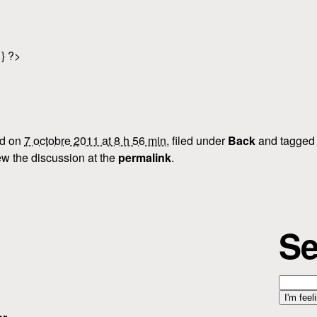
 } ?>
ed on
7 octobre 2011 at 8 h 56 min
, filed under
Back
and tagge
w the discussion at the
permalink
.
Se