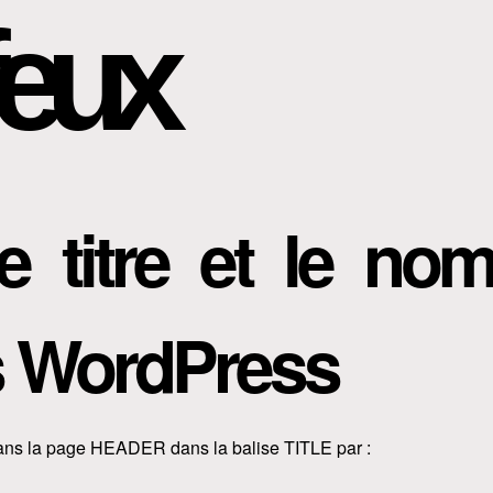
eux
le titre et le no
s WordPress
ans la page HEADER dans la balise TITLE par :