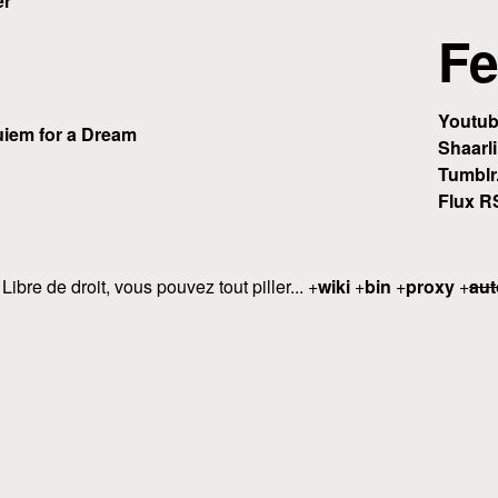
er
Fe
Youtu
iem for a Dream
Shaarli
Tumblr
Flux R
 Libre de droit, vous pouvez tout piller... +
wiki
+
bin
+
proxy
+
aut