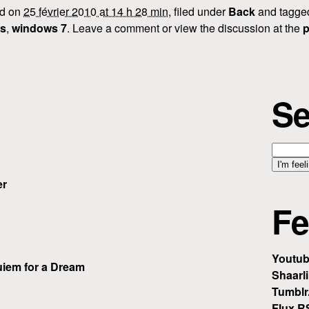
ed on
25 février 2010 at 14 h 28 min
, filed under
Back
and tagg
s
,
windows 7
. Leave a comment or view the discussion at the
p
Se
er
Fe
Youtu
iem for a Dream
Shaarli
Tumblr
Flux R