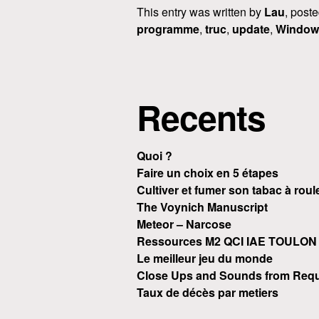
This entry was written by
Lau
, post
programme
,
truc
,
update
,
Window
Recents
Quoi ?
Faire un choix en 5 étapes
Cultiver et fumer son tabac à roul
The Voynich Manuscript
Meteor – Narcose
Ressources M2 QCI IAE TOULON
Le meilleur jeu du monde
Close Ups and Sounds from Requ
Taux de décès par metiers