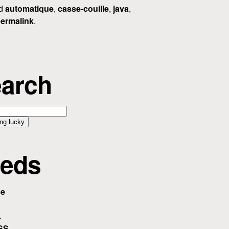
ed
automatique
,
casse-couille
,
java
,
ermalink
.
arch
eds
be
.
SS