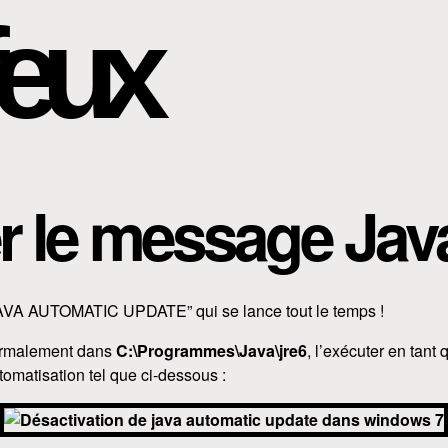
eux
r le message Jav
“JAVA AUTOMATIC UPDATE” qui se lance tout le temps !
rmalement dans
C:\Programmes\Java\jre6
, l’exécuter en tant q
tomatisation tel que ci-dessous :