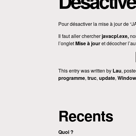
Désactive
Pour désactiver la mise à jour de 
Il faut aller chercher
javacpl.exe,
no
l’onglet
Mise à jour
et décocher l’au
This entry was written by
Lau
, post
programme
,
truc
,
update
,
Window
Recents
Quoi ?