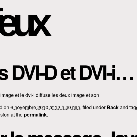
eux
s DVI-D et DVI-i…
’image et le dvi-i diffuse les deux image et son
ed on
6 novembre 2010 at 12 h 40 min
, filed under
Back
and ta
sion at the
permalink
.