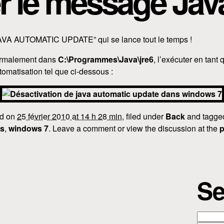
r le message Jav
“JAVA AUTOMATIC UPDATE” qui se lance tout le temps !
rmalement dans
C:\Programmes\Java\jre6
, l’exécuter en tant q
tomatisation tel que ci-dessous :
ed on
25 février 2010 at 14 h 28 min
, filed under
Back
and tagg
s
,
windows 7
. Leave a comment or view the discussion at the
p
Se