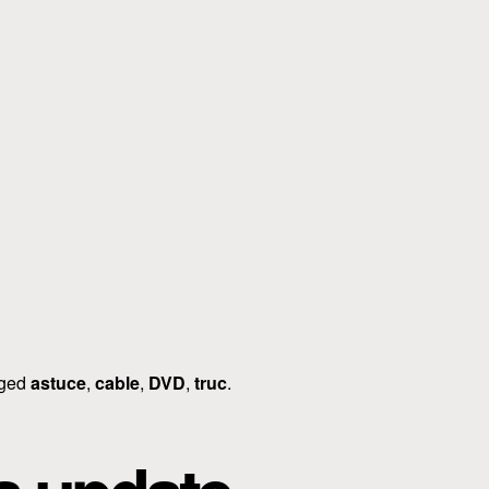
gged
astuce
,
cable
,
DVD
,
truc
.