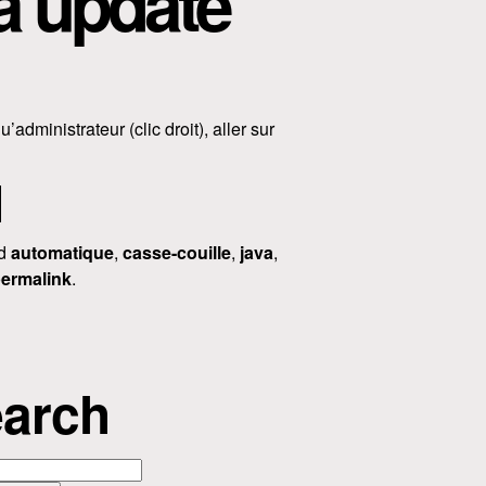
a update
u’administrateur (clic droit), aller sur
ed
automatique
,
casse-couille
,
java
,
ermalink
.
arch