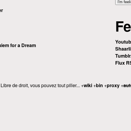
er
Fe
Youtu
iem for a Dream
Shaarli
Tumblr
Flux R
 Libre de droit, vous pouvez tout piller... +
wiki
+
bin
+
proxy
+
aut