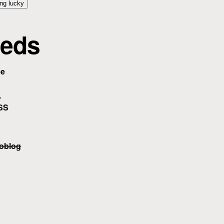
eds
be
.
SS
oblog