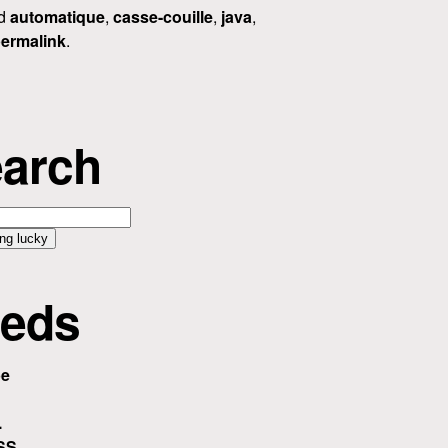
ed
automatique
,
casse-couille
,
java
,
ermalink
.
arch
eds
be
.
SS