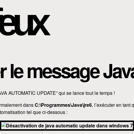
eux
r le message Jav
“JAVA AUTOMATIC UPDATE” qui se lance tout le temps !
rmalement dans
C:\Programmes\Java\jre6
, l’exécuter en tant q
tomatisation tel que ci-dessous :