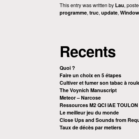
This entry was written by
Lau
, post
programme
,
truc
,
update
,
Window
Recents
Quoi ?
Faire un choix en 5 étapes
Cultiver et fumer son tabac à roul
The Voynich Manuscript
Meteor – Narcose
Ressources M2 QCI IAE TOULON
Le meilleur jeu du monde
Close Ups and Sounds from Requ
Taux de décès par metiers