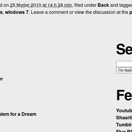
ed on
25 février 2010 at 14 h 28 min
, filed under
Back
and tagg
s
,
windows 7
. Leave a comment or view the discussion at the
p
Se
er
Fe
Youtu
iem for a Dream
Shaarli
Tumblr
Flux R