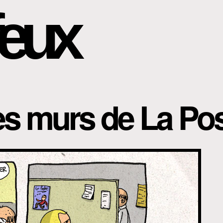
eux
les murs de La P