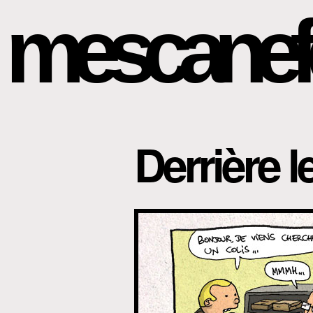
mescanef
Derrière 