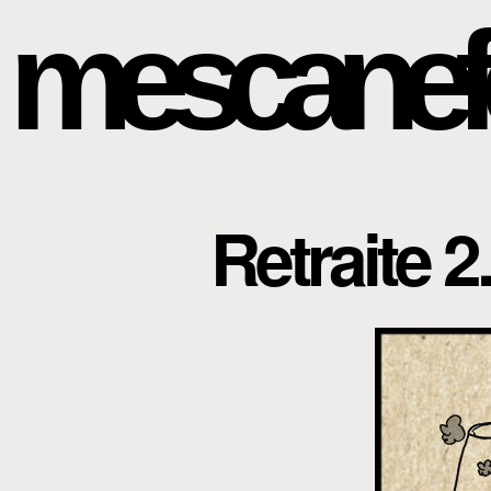
mescanef
Retraite 2