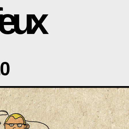
eux
.0