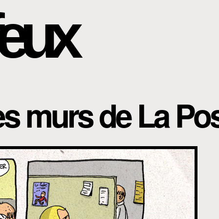
eux
les murs de La P