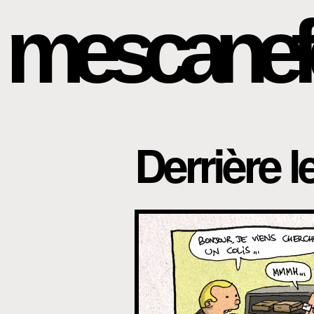
mescanef
Derrière 